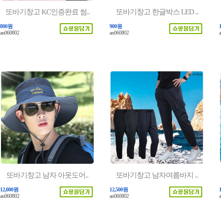
또바기창고 KC인증완료 썸..
또바기창고 한글박스 LED ..
800원
900원
an060802
an060802
또바기창고 남자 아웃도어..
또바기창고 남자여름바지 ..
12,000원
12,500원
an060802
an060802