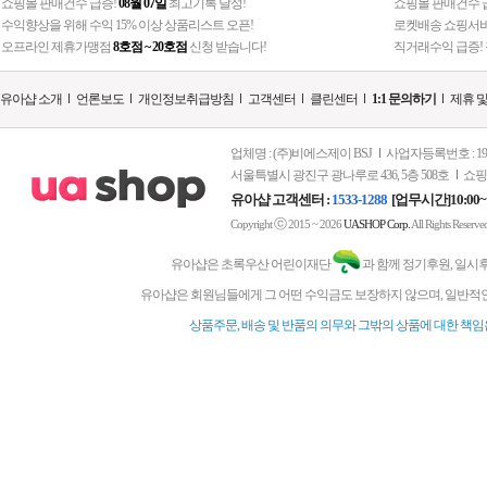
쇼핑몰 판매건수 급증!
08월 07일
최고기록 달성!
쇼핑몰 판매건수 급
수익향상을 위해 수익 15% 이상 상품리스트 오픈!
로켓배송 쇼핑서비
오프라인 제휴가맹점
8호점 ~ 20호점
신청 받습니다!
직거래수익 급증! 
유아샵 소개
언론보도
개인정보취급방침
고객센터
클린센터
1:1 문의하기
제휴 
업체명 : (주)비에스제이 BSJ
사업자등록번호 : 197-
서울특별시 광진구 광나루로 436, 5층 508호
쇼핑
유아샵 고객센터 :
1533-1288
[업무시간]10:00~
ⓒ
Copyright
2015 ~ 2026
UASHOP Corp.
All Rights Reserve
유아샵은 초록우산 어린이재단
과 함께 정기후원, 일시
유아샵은 회원님들에게 그 어떤 수익금도 보장하지 않으며, 일반적인
상품주문, 배송 및 반품의 의무와 그밖의 상품에 대한 책