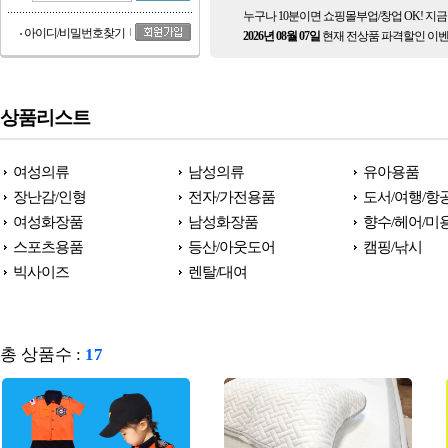
누구나 10분이면 쇼핑몰부업/창업 OK! 지
아이디/비밀번호찾기
2026년 08월 07일
현재 전상품 파격할인 이벤
상품리스트
여성의류
남성의류
유아용품
장난감/인형
전자/가전용품
도서/여행/항
여성화장품
남성화장품
향수/헤어/미
스포츠용품
등산/아웃도어
캠핑/낚시
빅사이즈
렌탈/대여
총 상품수 :
17