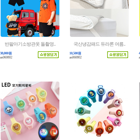
반팔아기소방관옷 돌촬영..
국산냉감패드 듀라론 여름..
38,000원
10,500원
an060802
an060802