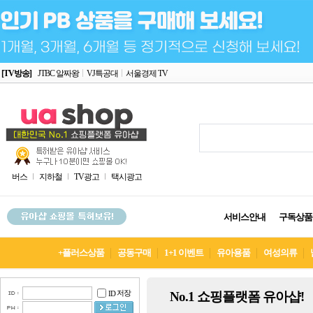
[TV방송]
JTBC 알짜왕
VJ특공대
서울경제 TV
버스
지하철
TV광고
택시광고
서비스안내
구독상품
+플러스상품
공동구매
1+1 이벤트
유아용품
여성의류
저장
No.1 쇼핑플랫폼 유아샵!
ID