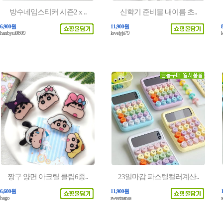
방수네임스티커 시즌2 x ..
신학기 준비물 내이름 초..
6,900원
11,900원
hanbyul0809
lovelyjs79
짱구 양면 아크릴 클립6종..
23일마감 파스텔컬러계산..
6,600원
11,900원
hago
sweetnanas