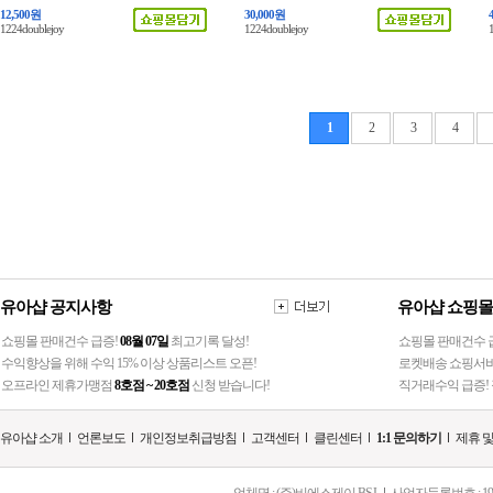
12,500원
30,000원
1224doublejoy
1224doublejoy
1
2
3
4
유아샵 공지사항
유아샵 쇼핑몰
쇼핑몰 판매건수 급증!
08월 07일
최고기록 달성!
쇼핑몰 판매건수 급
수익향상을 위해 수익 15% 이상 상품리스트 오픈!
로켓배송 쇼핑서비
오프라인 제휴가맹점
8호점 ~ 20호점
신청 받습니다!
직거래수익 급증! 
유아샵 소개
언론보도
개인정보취급방침
고객센터
클린센터
1:1 문의하기
제휴 