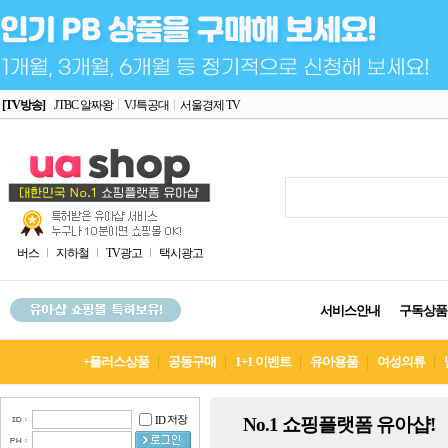
[TV방송]
JTBC 알짜왕
VJ특공대
서울경제 TV
버스
지하철
TV광고
택시광고
서비스안내
구독상품
+플러스상품
공동구매
1+1 이벤트
유아용품
여성의류
저장
No.1 쇼핑플랫폼 유아샵!
ID