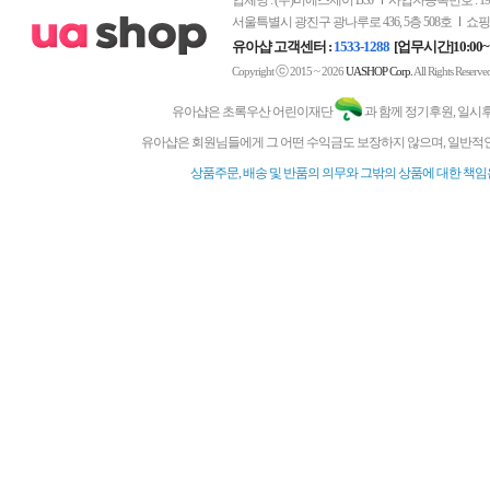
업체명 : (주)비에스제이 BSJ
사업자등록번호 : 197-
서울특별시 광진구 광나루로 436, 5층 508호
쇼핑
유아샵 고객센터 :
1533-1288
[업무시간]10:00~
ⓒ
Copyright
2015 ~ 2026
UASHOP Corp.
All Rights Reserve
유아샵은 초록우산 어린이재단
과 함께 정기후원, 일시
유아샵은 회원님들에게 그 어떤 수익금도 보장하지 않으며, 일반적인
상품주문, 배송 및 반품의 의무와 그밖의 상품에 대한 책