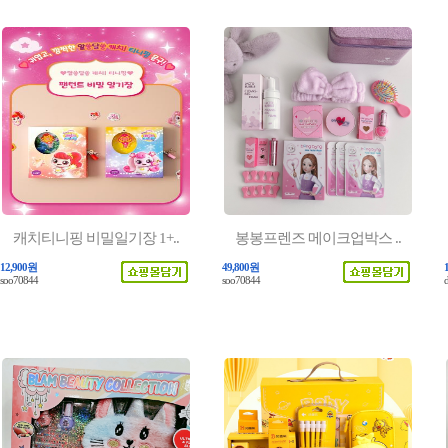
캐치티니핑 비밀일기장 1+..
봉봉프렌즈 메이크업박스 ..
12,900원
49,800원
soo70844
soo70844