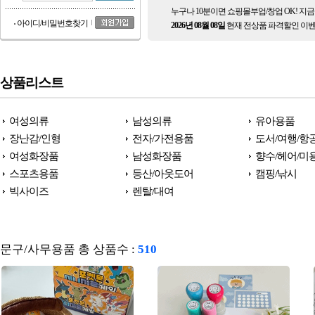
누구나 10분이면 쇼핑몰부업/창업 OK! 지
아이디/비밀번호찾기
2026년 08월 08일
현재 전상품 파격할인 이벤
상품리스트
여성의류
남성의류
유아용품
장난감/인형
전자/가전용품
도서/여행/항
여성화장품
남성화장품
향수/헤어/미
스포츠용품
등산/아웃도어
캠핑/낚시
빅사이즈
렌탈/대여
문구/사무용품 총 상품수 :
510