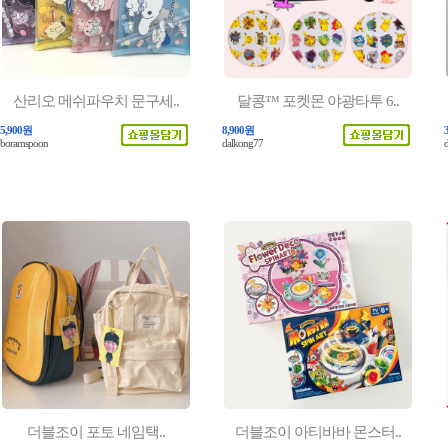
산리오 메쉬파우치 문구세..
달콩™ 포켓몬 야광타투 6..
5,900원
8,900원
boramspoon
dalkong77
더블조이 포토 네임택 ..
더블조이 아티바바 몬스터..