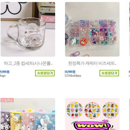
하고_2종 컵세트(시나몬롤..
한정특가 캐릭터 비즈세트..
9,900원
10,900원
hago
1224doublejoy