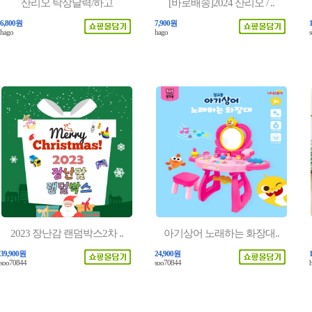
산리오 탁상달력/하고
[바로배송]2024 산리오 / ..
6,800원
7,900원
hago
hago
2023 장난감 랜덤박스2차 ..
아기상어 노래하는 화장대..
39,900원
24,900원
soo70844
soo70844