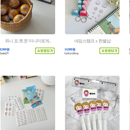
위니 포.켓.몬 미니미로게..
네임스탬프 x 한별샵
8,900원
14,900원
haitai20
hanbyulshop