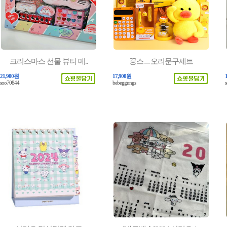
크리스마스 선물 뷰티 메..
꿍스ㅡ오리문구세트
21,900원
17,900원
soo70844
bebeggungs