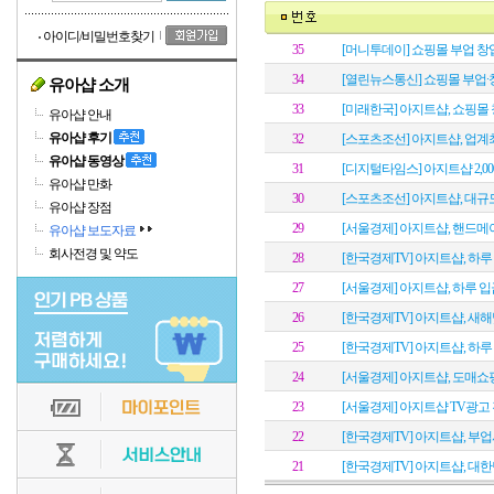
아이디/비밀번호찾기
35
[머니투데이] 쇼핑몰 부업 창업
34
[열린뉴스통신] 쇼핑몰 부업∙창
유아샵 소개
33
[미래한국] 아지트샵, 쇼핑몰 
유아샵 안내
유아샵 후기
32
[스포츠조선] 아지트샵, 업계
유아샵 동영상
31
[디지털타임스] 아지트샵 2,0
유아샵 만화
30
[스포츠조선] 아지트샵, 대규
유아샵 장점
29
[서울경제] 아지트샵, 핸드메
유아샵 보도자료
회사전경 및 약도
28
[한국경제TV] 아지트샵, 하루 
27
[서울경제] 아지트샵, 하루 입
26
[한국경제TV] 아지트샵, 새
25
[한국경제TV] 아지트샵, 하루 
24
[서울경제] 아지트샵, 도매쇼핑
23
[서울경제] 아지트샵 TV광고
22
[한국경제TV] 아지트샵, 부업
21
[한국경제TV] 아지트샵, 대