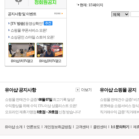
현재 : 1/3 페이지
공지사항 및 이벤트
[TV 방송]
동영상확인!
쇼핑몰 쿠폰서비스 오픈!
소상공인 스마일 스토어 오픈!
유아샵 1차 TV광고
유아샵 2차 TV광고
유아샵 공지사항
유아샵 쇼핑몰 공지
쇼핑몰 판매건수 급증!
08월 07일
최고기록 달성!
쇼핑몰 판매건수 급증! 비
수익향상을 위해 수익 15% 이상 상품리스트 오픈!
로켓배송 쇼핑서비스 정식
오프라인 제휴가맹점
8호점 ~ 20호점
신청 받습니다!
직거래수익 급증! 직거래 베
유아샵 소개
언론보도
개인정보취급방침
고객센터
클린센터
1:1 문의하기
제휴