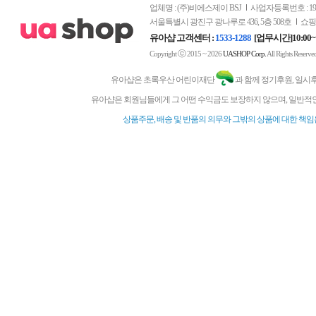
업체명 : (주)비에스제이 BSJ
사업자등록번호 : 197-
서울특별시 광진구 광나루로 436, 5층 508호
쇼핑
유아샵 고객센터 :
1533-1288
[업무시간]10:00~
ⓒ
Copyright
2015 ~ 2026
UASHOP Corp.
All Rights Reserve
유아샵은 초록우산 어린이재단
과 함께 정기후원, 일시
유아샵은 회원님들에게 그 어떤 수익금도 보장하지 않으며, 일반적인
상품주문, 배송 및 반품의 의무와 그밖의 상품에 대한 책