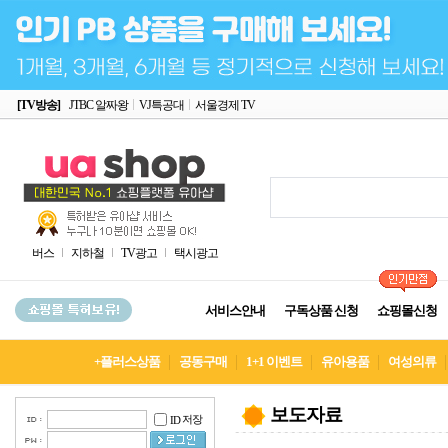
[TV방송]
JTBC 알짜왕
VJ특공대
서울경제 TV
버스
지하철
TV광고
택시광고
서비스안내
구독상품 신청
쇼핑몰신청
+플러스상품
공동구매
1+1 이벤트
유아용품
여성의류
보도자료
저장
ID