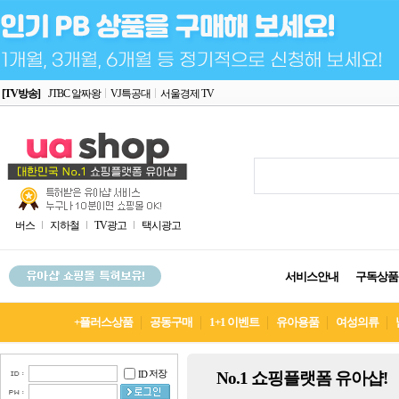
[TV방송]
JTBC 알짜왕
VJ특공대
서울경제 TV
버스
지하철
TV광고
택시광고
서비스안내
구독상품
+플러스상품
공동구매
1+1 이벤트
유아용품
여성의류
저장
No.1 쇼핑플랫폼 유아샵!
ID