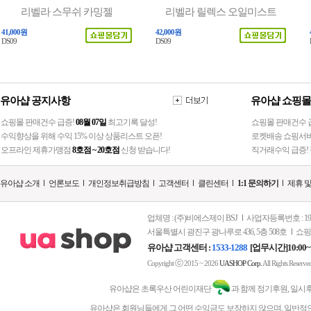
리벨라 스무쉬 카밍젤
리벨라 릴렉스 오일미스트
41,000원
42,000원
DS09
DS09
유아샵 공지사항
유아샵 쇼핑몰
쇼핑몰 판매건수 급증!
08월 07일
최고기록 달성!
쇼핑몰 판매건수 급
수익향상을 위해 수익 15% 이상 상품리스트 오픈!
로켓배송 쇼핑서비
오프라인 제휴가맹점
8호점 ~ 20호점
신청 받습니다!
직거래수익 급증! 
유아샵 소개
언론보도
개인정보취급방침
고객센터
클린센터
1:1 문의하기
제휴 
업체명 : (주)비에스제이 BSJ
사업자등록번호 : 197-
서울특별시 광진구 광나루로 436, 5층 508호
쇼핑
유아샵 고객센터 :
1533-1288
[업무시간]10:00~
ⓒ
Copyright
2015 ~ 2026
UASHOP Corp.
All Rights Reserve
유아샵은 초록우산 어린이재단
과 함께 정기후원, 일시
유아샵은 회원님들에게 그 어떤 수익금도 보장하지 않으며, 일반적인