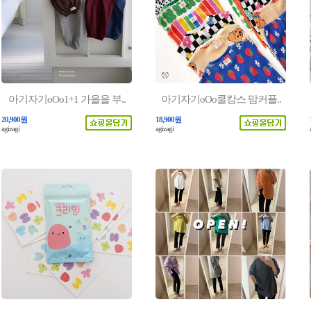
아기자기oOo1+1 가을을 부..
아기자기oOo쿨캉스 맘커플..
20,900원
18,900원
agizagi
agizagi