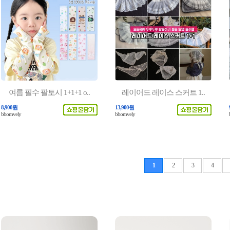
여름 필수 팔토시 1+1+1 o..
레이어드 레이스 스커트 1..
8,900원
13,900원
bbomvely
bbomvely
1
2
3
4