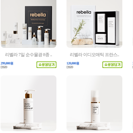
리벨라 7일 순수물광 8종 ..
리벨라 이디오매틱 프란스..
299,000원
120,000원
DS09
DS09