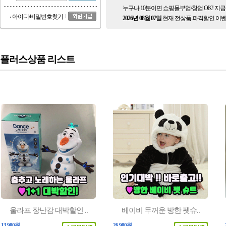
누구나 10분이면 쇼핑몰부업/창업 OK! 지
아이디/비밀번호찾기
2026년 08월 07일
현재 전상품 파격할인 이벤
플러스상품 리스트
울라프 장난감 대박할인 ..
베이비 두꺼운 방한 펫슈..
13,900원
26,900원