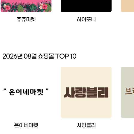
쥬쥬마켓
하이또니
2026년 08월 쇼핑몰 TOP 10
온이네마켓
사랑블리