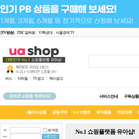
[TV방송]
JTBC 알짜왕
VJ특공대
서울경제 TV
버스
지하철
TV광고
택시광고
서비스안내
구독상품
+플러스상품
공동구매
1+1 이벤트
유아용품
여성의류
저장
No.1 쇼핑플랫폼 유아샵!
ID