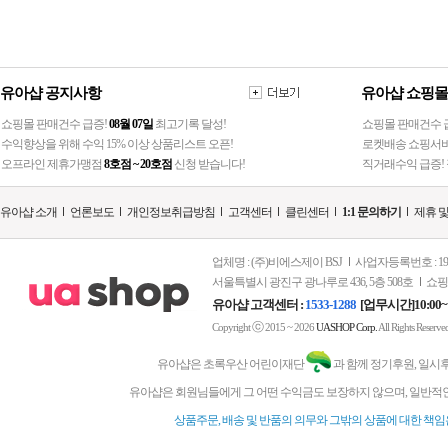
유아샵 공지사항
유아샵 쇼핑몰
쇼핑몰 판매건수 급증!
08월 07일
최고기록 달성!
쇼핑몰 판매건수 급
수익향상을 위해 수익 15% 이상 상품리스트 오픈!
로켓배송 쇼핑서비
오프라인 제휴가맹점
8호점 ~ 20호점
신청 받습니다!
직거래수익 급증! 
유아샵 소개
언론보도
개인정보취급방침
고객센터
클린센터
1:1 문의하기
제휴 
업체명 : (주)비에스제이 BSJ
사업자등록번호 : 197-
서울특별시 광진구 광나루로 436, 5층 508호
쇼핑
유아샵 고객센터 :
1533-1288
[업무시간]10:00~
ⓒ
Copyright
2015 ~ 2026
UASHOP Corp.
All Rights Reserve
유아샵은 초록우산 어린이재단
과 함께 정기후원, 일시
유아샵은 회원님들에게 그 어떤 수익금도 보장하지 않으며, 일반적인
상품주문, 배송 및 반품의 의무와 그밖의 상품에 대한 책