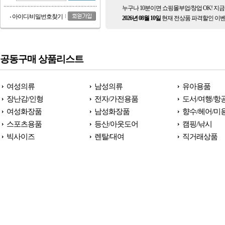
누구나 10분이면 쇼핑몰부업/창업 OK! 지
아이디/비밀번호찾기
2026년 08월 10일
현재 전상품 파격할인 이벤
공동구매 상품리스트
여성의류
남성의류
유아용품
장난감/인형
전자/가전용품
도서/여행/항
여성화장품
남성화장품
향수/헤어/미
스포츠용품
등산/아웃도어
캠핑/낚시
빅사이즈
렌탈/대여
직거래상품