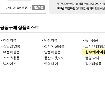
누구나 10분이면 쇼핑몰부업/창업 OK! 지
아이디/비밀번호찾기
2026년 08월 09일
현재 전상품 파격할인 이벤
공동구매 상품리스트
여성의류
남성의류
유아용품
장난감/인형
전자/가전용품
도서/여행/항
여성화장품
남성화장품
향수/헤어/미
스포츠용품
등산/아웃도어
캠핑/낚시
빅사이즈
렌탈/대여
직거래상품