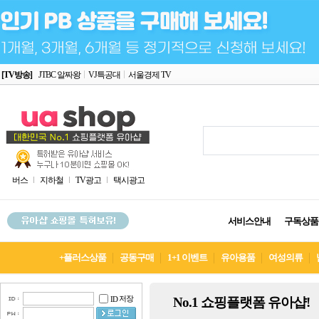
[TV방송]
JTBC 알짜왕
VJ특공대
서울경제 TV
버스
지하철
TV광고
택시광고
서비스안내
구독상품
+플러스상품
공동구매
1+1 이벤트
유아용품
여성의류
저장
No.1 쇼핑플랫폼 유아샵!
ID