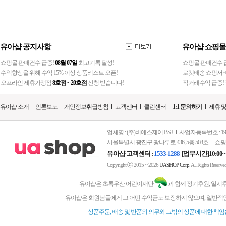
유아샵 공지사항
유아샵 쇼핑몰
쇼핑몰 판매건수 급증!
08월 07일
최고기록 달성!
쇼핑몰 판매건수 급
수익향상을 위해 수익 15% 이상 상품리스트 오픈!
로켓배송 쇼핑서비
오프라인 제휴가맹점
8호점 ~ 20호점
신청 받습니다!
직거래수익 급증! 
유아샵 소개
언론보도
개인정보취급방침
고객센터
클린센터
1:1 문의하기
제휴 
업체명 : (주)비에스제이 BSJ
사업자등록번호 : 197-
서울특별시 광진구 광나루로 436, 5층 508호
쇼핑
유아샵 고객센터 :
1533-1288
[업무시간]10:00~
ⓒ
Copyright
2015 ~ 2026
UASHOP Corp.
All Rights Reserve
유아샵은 초록우산 어린이재단
과 함께 정기후원, 일시
유아샵은 회원님들에게 그 어떤 수익금도 보장하지 않으며, 일반적인
상품주문, 배송 및 반품의 의무와 그밖의 상품에 대한 책