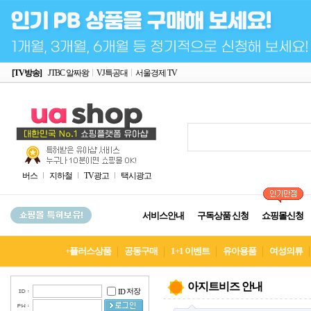
[TV방송]
JTBC 알짜왕
VJ특공대
서울경제 TV
버스
지하철
TV광고
택시광고
서비스안내
구독상품 신청
쇼핑몰신청
+플러스상품
공동구매
1+1 이벤트
유아용품
여성의류
아지트비즈 안내
저장
ID