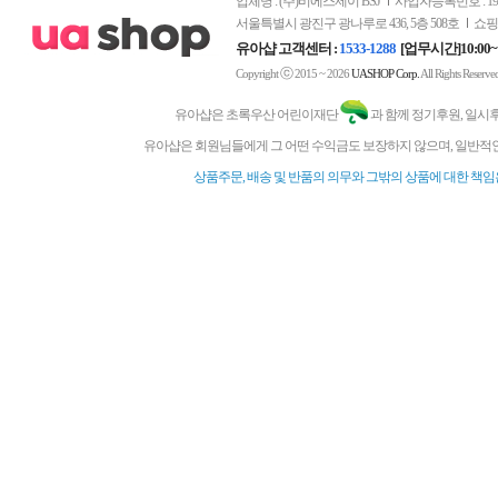
업체명 : (주)비에스제이 BSJ
사업자등록번호 : 197-
서울특별시 광진구 광나루로 436, 5층 508호
쇼핑
유아샵 고객센터 :
1533-1288
[업무시간]10:00~
ⓒ
Copyright
2015 ~ 2026
UASHOP Corp.
All Rights Reserve
유아샵은 초록우산 어린이재단
과 함께 정기후원, 일시
유아샵은 회원님들에게 그 어떤 수익금도 보장하지 않으며, 일반적인
상품주문, 배송 및 반품의 의무와 그밖의 상품에 대한 책