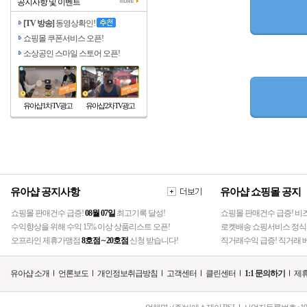
공지사항 및 이벤트
[TV 방송]
동영상확인!
쇼핑몰 쿠폰서비스 오픈!
소상공인 스마일 스토어 오픈!
유아샵 1차 TV광고
유아샵 2차 TV광고
유아샵 공지사항
유아샵 쇼핑몰 공지
쇼핑몰 판매건수 급증!
08월 07일
최고기록 달성!
쇼핑몰 판매건수 급증! 비
수익향상을 위해 수익 15% 이상 상품리스트 오픈!
로켓배송 쇼핑서비스 정식
오프라인 제휴가맹점
8호점 ~ 20호점
신청 받습니다!
직거래수익 급증! 직거래 베
유아샵 소개
언론보도
개인정보취급방침
고객센터
클린센터
1:1 문의하기
제휴