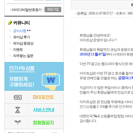
아이디/비밀번호찾기
등록일 : 2018-11-07 00:57:17
조회수 : 5667
커뮤니티
공지사항
회원님들 안녕하세요!
유아샵 후기
아지트샵 운영자 입니다.^^
유아샵 동영상
이벤트
회원님들의 폭발적인 관심과 응원으로
2018년 11월 07일
부터 시작되어 회원
자주묻는 질문
이번 TV광고는 웹드라마 형식으로 제
아지트샵은 이번 TV광고 효과를 철
공중파 2
유명 연예인을 모델로 하는
지금까지 수 많은 부업서비스 중에서 
만들어 주신 회원님들에게 진심으로 
아지트샵은 곧 전상품 무료배송 서비스
인기쇼핑몰 2~3개를 추가로 인수하여
No.1
대한민국
쇼핑몰부업/창업 서비
감사합니다.