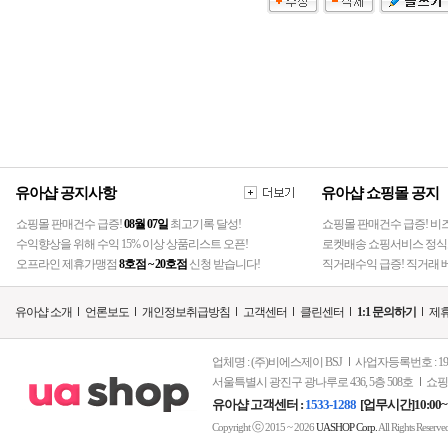
유아샵 공지사항
유아샵 쇼핑몰 공지
쇼핑몰 판매건수 급증!
08월 07일
최고기록 달성!
쇼핑몰 판매건수 급증! 비
수익향상을 위해 수익 15% 이상 상품리스트 오픈!
로켓배송 쇼핑서비스 정식
오프라인 제휴가맹점
8호점 ~ 20호점
신청 받습니다!
직거래수익 급증! 직거래 베
유아샵 소개
언론보도
개인정보취급방침
고객센터
클린센터
1:1 문의하기
제휴
업체명 : (주)비에스제이 BSJ
사업자등록번호 : 197-
서울특별시 광진구 광나루로 436, 5층 508호
쇼핑
유아샵 고객센터 :
1533-1288
[업무시간]10:00~
ⓒ
Copyright
2015 ~ 2026
UASHOP Corp.
All Rights Reserve