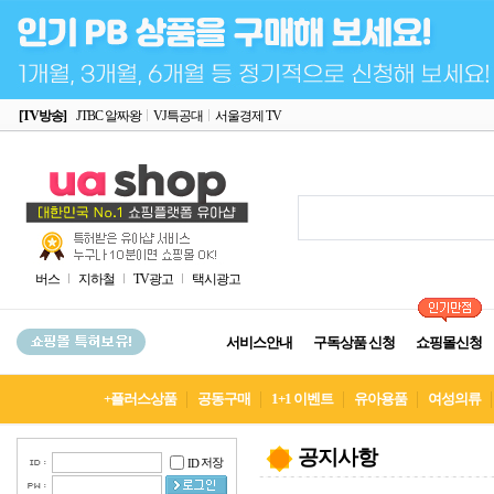
[TV방송]
JTBC 알짜왕
VJ특공대
서울경제 TV
버스
지하철
TV광고
택시광고
서비스안내
구독상품 신청
쇼핑몰신청
+플러스상품
공동구매
1+1 이벤트
유아용품
여성의류
공지사항
저장
ID