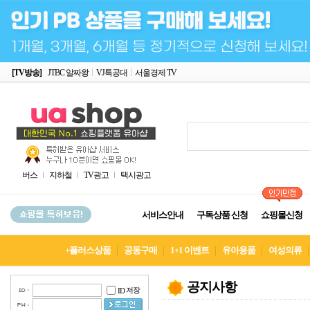
[TV방송]
JTBC 알짜왕
VJ특공대
서울경제 TV
버스
지하철
TV광고
택시광고
서비스안내
구독상품 신청
쇼핑몰신청
+플러스상품
공동구매
1+1 이벤트
유아용품
여성의류
공지사항
저장
ID