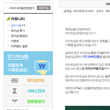
아
아이디/비밀번호찾기
등록일 : 2018-08-02 01:04:45
조회수 : 3864
커뮤니티
공지사항
회원님들 안녕하세요!
유아샵 후기
아지트샵 운영자 입니다.^^
유아샵 동영상
이벤트
아지트샵은 최근 회원가입수, 전환율, 
기록을 달성하고 있습니다!
자주묻는 질문
실제로 최근 아지트샵 활동 9개월만에
1억 3,000만원
한달 입금액이
을 돌파
아지트샵은 여기에 만족하지 않고 회원
있는 버스광고를
2018년 08월 01일
부터
앞으로 아지트샵은 온라인 광고는 물론 
대대적으로 진행하여 아지트샵 인지도
No.1
대한민국
쇼핑몰부업/창업 서비
감사합니다.