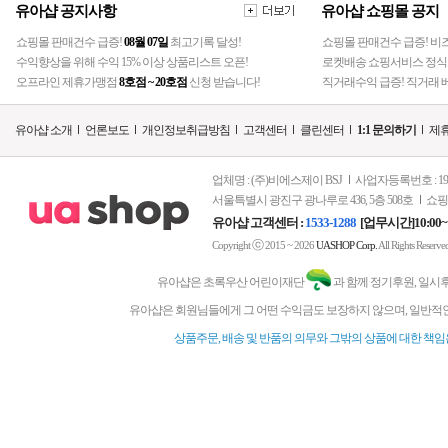
유아샵 공지사항
유아샵 쇼핑몰 공지
쇼핑몰 판매건수 급증!
08월 07일
최고기록 달성!
쇼핑몰 판매건수 급증! 비
수익향상을 위해 수익 15% 이상 상품리스트 오픈!
로켓배송 쇼핑서비스 정식
오프라인 제휴가맹점
8호점 ~ 20호점
신청 받습니다!
직거래수익 급증! 직거래 베
유아샵 소개
언론보도
개인정보취급방침
고객센터
클린센터
1:1 문의하기
제휴
업체명 : (주)비에스제이 BSJ
사업자등록번호 : 197-
서울특별시 광진구 광나루로 436, 5층 508호
쇼핑
유아샵 고객센터 :
1533-1288
[업무시간]10:00~
ⓒ
Copyright
2015 ~ 2026
UASHOP Corp.
All Rights Reserve
유아샵은 초록우산 어린이재단
과 함께 정기후원, 일시
유아샵은 회원님들에게 그 어떤 수익금도 보장하지 않으며, 일반적인
상품주문, 배송 및 반품의 의무와 그밖의 상품에 대한 책