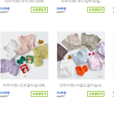
자두마켓o 무지개티 by메..
자두마켓o 루시상하 by일..
19,200원
36,800원
angelcb7
angelcb7
자두마켓o 도트골지실내복..
자두마켓o 마일드골지실내..
19,200원
19,200원
angelcb7
angelcb7