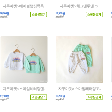
자두마켓o 베어블랭킷목욕..
자두마켓o 체크맨투맨 by..
18,900원
17,500원
angelcb7
angelcb7
자두마켓o 스마일레터링맨..
자두마켓o 스마일레터링조..
17,500원
19,200원
angelcb7
angelcb7