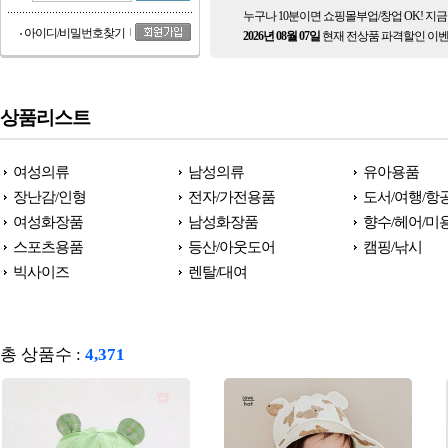
누구나 10분이면 쇼핑몰부업/창업 OK! 지
아이디/비밀번호찾기
2026년 08월 07일
현재 전상품 파격할인 이벤
상품리스트
여성의류
남성의류
유아용품
장난감/인형
전자/가전용품
도서/여행/항
여성화장품
남성화장품
향수/헤어/미
스포츠용품
등산/아웃도어
캠핑/낚시
빅사이즈
렌탈/대여
총 상품수 :
4,371