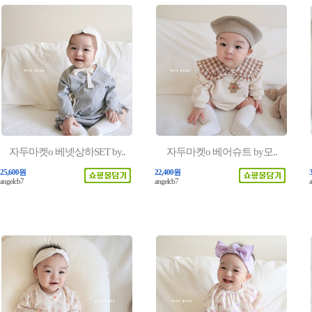
자두마켓o 베넷상하SET by..
자두마켓o 베어슈트 by모..
25,600원
22,400원
angelcb7
angelcb7