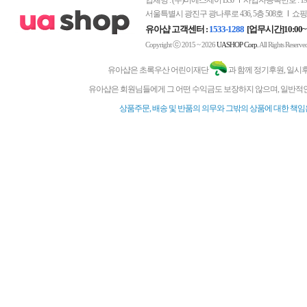
업체명 : (주)비에스제이 BSJ
사업자등록번호 : 197-
서울특별시 광진구 광나루로 436, 5층 508호
쇼핑
유아샵 고객센터 :
1533-1288
[업무시간]10:00~
ⓒ
Copyright
2015 ~ 2026
UASHOP Corp.
All Rights Reserve
유아샵은 초록우산 어린이재단
과 함께 정기후원, 일시
유아샵은 회원님들에게 그 어떤 수익금도 보장하지 않으며, 일반적인
상품주문, 배송 및 반품의 의무와 그밖의 상품에 대한 책