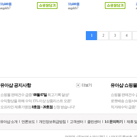
33,600원
33,600원
angelcb7
angelcb7
1
2
3
4
유아샵 공지사항
유아샵 쇼핑몰
쇼핑몰 판매건수 급증!
08월 07일
최고기록 달성!
쇼핑몰 판매건수 급
수익향상을 위해 수익 15% 이상 상품리스트 오픈!
로켓배송 쇼핑서비
오프라인 제휴가맹점
8호점 ~ 20호점
신청 받습니다!
직거래수익 급증! 
유아샵 소개
언론보도
개인정보취급방침
고객센터
클린센터
1:1 문의하기
제휴 