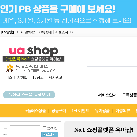
[TV방송]
JTBC 알짜왕
VJ특공대
서울경제 TV
버스
지하철
TV광고
택시광고
서비스안내
구독상품
+플러스상품
공동구매
1+1 이벤트
유아용품
여성의류
저장
No.1 쇼핑플랫폼 유아샵!
ID