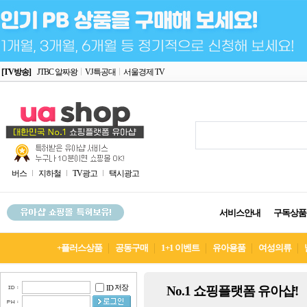
[TV방송]
JTBC 알짜왕
VJ특공대
서울경제 TV
버스
지하철
TV광고
택시광고
서비스안내
구독상품
+플러스상품
공동구매
1+1 이벤트
유아용품
여성의류
저장
No.1 쇼핑플랫폼 유아샵!
ID