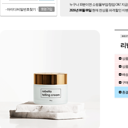
누구나 10분이면 쇼핑몰부업/창업 OK! 지
아이디/비밀번호찾기
2026년 08월 08일
현재 전상품 파격할인 이벤
리
상품
상품
배
구매
총결